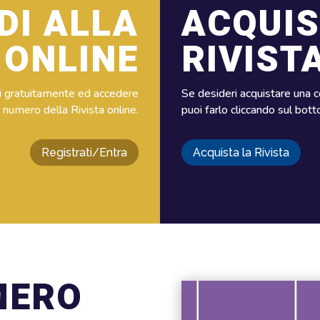
DI ALLA
ACQUIS
 ONLINE
RIVIST
rti gratuitamente ed accedere
Se desideri acquistare una c
o numero della Rivista online.
puoi farlo cliccando sul bot
Registrati/Entra
Acquista la Rivista
MERO