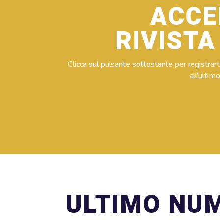
ACCE
RIVISTA
Clicca sul pulsante sottostante per registra
all’ultim
ULTIMO NU