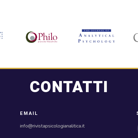
CONTATTI
EMAIL
info@rivistapsicologianalitica.it